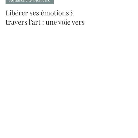
Aquarelle & bien être
Libérer ses émotions à
travers l’art : une voie vers
l’apaisement intérieur
Ensemble, explorons comment la création peut
devenir un exutoire et révéler le potentiel
thérapeutique derrière chaque geste artistique.