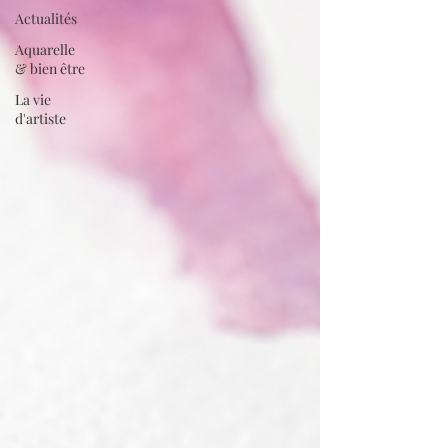
Actualités
Aquarelle
& bien être
La vie
d'artiste