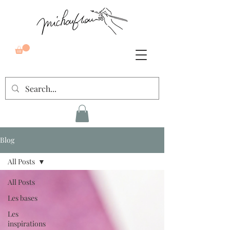
Blog
All Posts
All Posts
Les bases
Les
inspirations