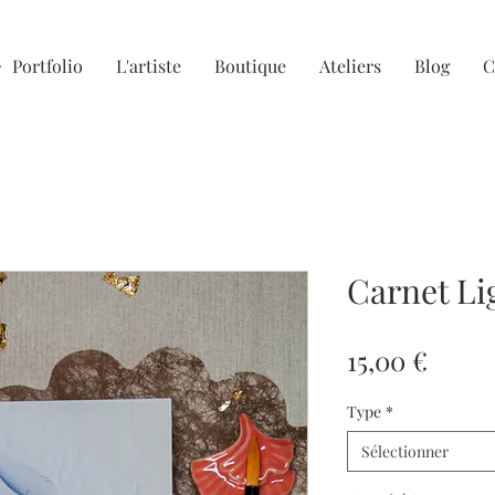
Portfolio
L'artiste
Boutique
Ateliers
Blog
C
Carnet Li
Prix
15,00 €
Type
*
Sélectionner