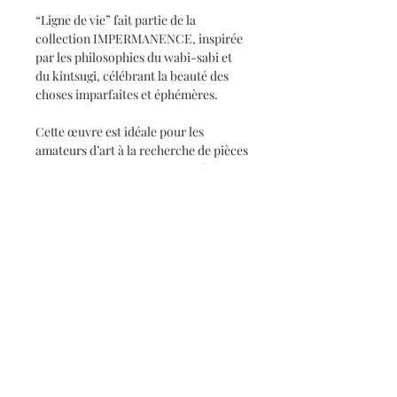
“Ligne de vie” fait partie de la
collection IMPERMANENCE, inspirée
par les philosophies du wabi-sabi et
du kintsugi, célébrant la beauté des
choses imparfaites et éphémères.
Cette œuvre est idéale pour les
amateurs d’art à la recherche de pièces
uniques pour embellir leur intérieur.
Ajoutez une touche d’élégance et de
réflexion à votre espace avec ce
tableau exceptionnel.
Abonnez-vous et soyez au courant de
mes dernières actualités