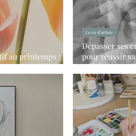
La vie d'artiste
Dépasser ses c
if au printemps :
pour réussir s
ur l'artiste peintre
artistique