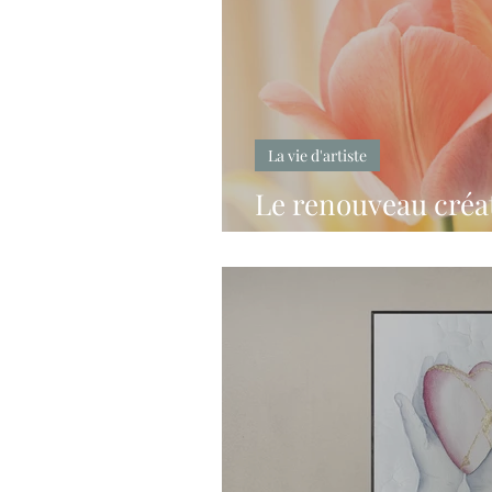
La vie d'artiste
Le renouveau créat
une renaissance po