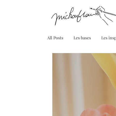
All Posts
Les bases
Les ins