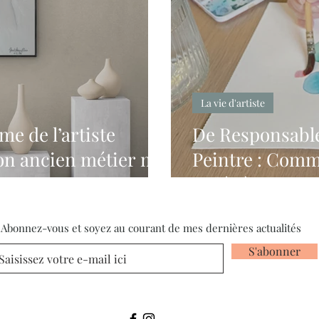
La vie d'artiste
me de l’artiste
De Responsable 
on ancien métier m’a
Peintre : Comm
Aidée à Surmo
Abonnez-vous et soyez au courant de mes dernières actualités
S'abonner