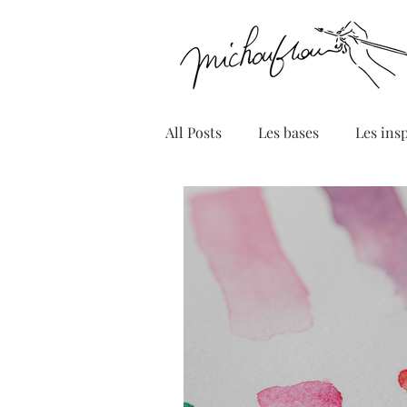
All Posts
Les bases
Les ins