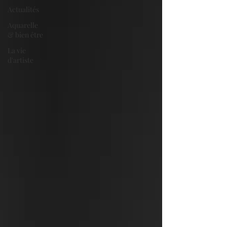
Actualités
Aquarelle
& bien être
La vie
d'artiste