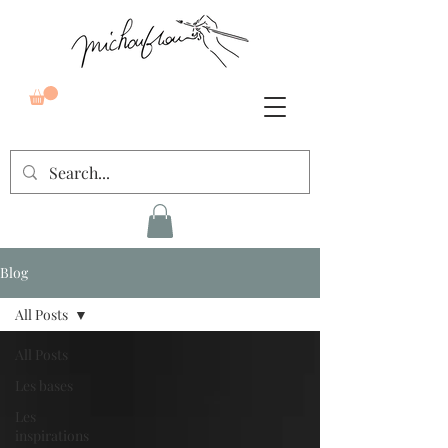
Blog
All Posts
All Posts
Les bases
Les
inspirations