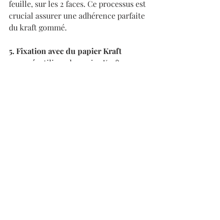
feuille, sur les 2 faces. Ce processus est 
crucial assurer une adhérence parfaite 
du kraft gommé.
5. Fixation avec du papier Kraft 
gommé,
 utilisez du papier Kraft 
gommé. Mouillez la bande de Kraft et 
placez-la autour du bord de la feuille, 
chevauchant légèrement sur la plaque 
pour une fixation sécurisée. Attention 
de ne pas trop mouillé le kraft gommé, 
sous peine de retirer la colle.
Répétez l'opération sur les quatre 
côtés de la feuille. Surveillez que les 
bandes de Kraft soient bien collées 
après environ 4 heures. Si nécessaire, 
rajoutez une bande pour renforcer.
6. Préparation finale
, attendez 24 