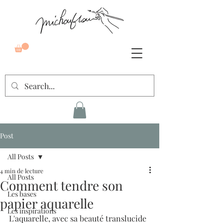
Post
All Posts
4 min de lecture
All Posts
Comment tendre son
Les bases
papier aquarelle
Les inspirations
L'aquarelle, avec sa beauté translucide 