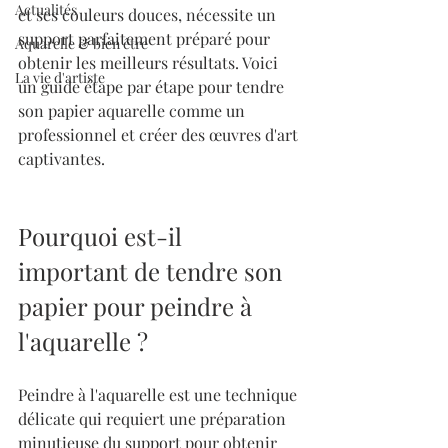
Actualités
et ses couleurs douces, nécessite un 
support parfaitement préparé pour 
Aquarelle & bien être
obtenir les meilleurs résultats. Voici 
La vie d'artiste
un guide étape par étape pour tendre 
son papier aquarelle comme un 
professionnel et créer des œuvres d'art 
captivantes.
Pourquoi est-il 
important de tendre son 
papier pour peindre à 
l'aquarelle ?
Peindre à l'aquarelle est une technique 
délicate qui requiert une préparation 
minutieuse du support pour obtenir 